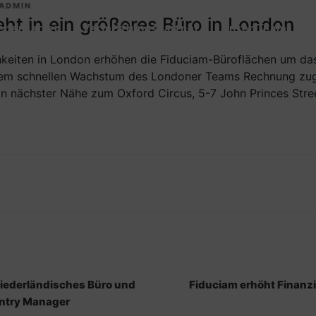
ADMIN
eht in ein größeres Büro in London
ehensarten
Vermittlungspartner
Unser Team
B
keiten in London erhöhen die Fiduciam-Büroflächen um das
dem schnellen Wachstum des Londoner Teams Rechnung zug
 in nächster Nähe zum Oxford Circus, 5-7 John Princes Str
niederländisches Büro und
Fiduciam erhöht Finan
ntry Manager