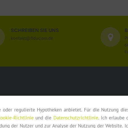
SCHREIBEN SIE UNS
B
kontakt@fiduciam.de
P
6
F
e oder regulierte Hypotheken anbietet. Für die Nutzung die
gkeiten
Impressum und Haftungsausschluss
Datenschutzerklärung
Nutzungsbedin
ookie-Richtlinie
und die
Datenschutzrichtlinie
. Ich erlaube 
idung der Nutzer und zur Analyse der Nutzung der Website. I