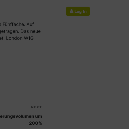
Log in
log
Newsneuigkeiten
UK
ES
NL
 Fünffache. Auf
etragen. Das neue
eet, London W1G
NEXT
zierungsvolumen um
200%