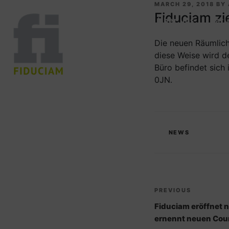
MARCH 29, 2018
BY
Fiduciam zi
Home
Über uns
Darl
Die neuen Räumlich
diese Weise wird 
Büro befindet sich
0JN
.
NEWS
PREVIOUS
Fiduciam eröffnet 
ernennt neuen Cou