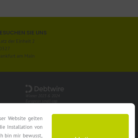
ESUCHEN SIE UNS
latz der Einheit 2
0327
rankfurt am Main
ser Website gelten
gungen
Partner Login
Cookie-Richtlinie
die Installation von
ch bin mir bewusst,