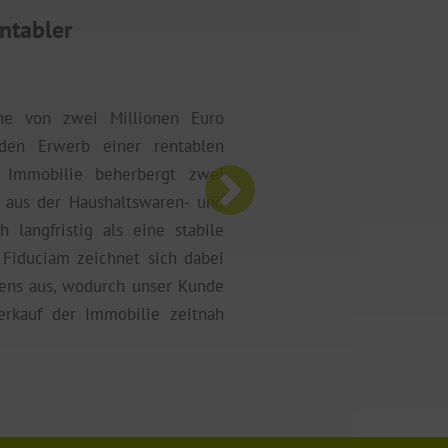
ntabler
eitungszeiten können wir die
estmöglich bedienen.
Fallstudie
he von zwei Millionen Euro
den Erwerb einer rentablen
 Immobilie beherbergt zwei
 aus der Haushaltswaren- und
 langfristig als eine stabile
. Fiduciam zeichnet sich dabei
hens aus, wodurch unser Kunde
erkauf der Immobilie zeitnah