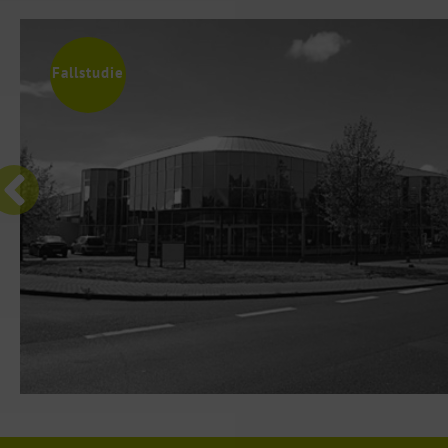
Kunden, die wir ausführlich analysiert haben. So
unsere Voraussetzungen oder nicht. Durch unsere e
Finanzierungsrisiken minimieren und haben eine
Vorgehensweise ermöglichen wir Ihnen einen höhe
Ausfallquote von 0%. Wir können attraktive Konditionen
Fallstudie
Sicherheit, Effizienz und schneller Vermittlung.
unseren Kunden unabhängig vom Wirtschaftsumfeld zur S
ge.
ren
ine
ren
das
EUR
des
hin
rde
die