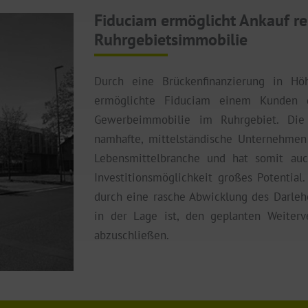
 können wir
Fiduciam ermöglicht Ankauf re
inzigartige
unserer Flexibilität und kurzen Bearb
 derzeitige
Ruhrgebietsimmobilie
ren Grad an
persönliche Bedürfnisse Ihrer Kunden b
 anbieten und
eite stehen.
Durch eine Brückenfinanzierung in Hö
ermöglichte Fiduciam einem Kunden 
Gewerbeimmobilie im Ruhrgebiet. Die
namhafte, mittelständische Unternehmen
Lebensmittelbranche und hat somit auch
Investitionsmöglichkeit großes Potential
durch eine rasche Abwicklung des Darle
in der Lage ist, den geplanten Weiterv
abzuschließen.