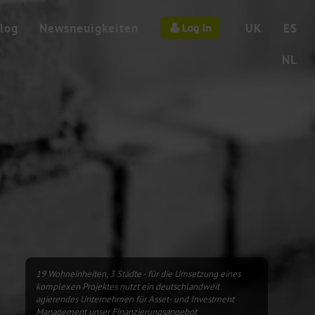
Log in
log
Newsneuigkeiten
UK
ES
NL
19 Wohneinheiten, 3 Städte - für die Umsetzung eines
komplexen Projektes nutzt ein deutschlandweit
agierendes Unternehmen für Asset- und Investment
Management unser Finanzierungsangebot